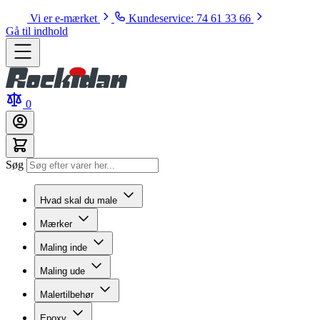
Vi er e-mærket
Kundeservice: 74 61 33 66
Gå til indhold
0
Søg
Hvad skal du male
Mærker
Maling inde
Maling ude
Malertilbehør
Epoxy