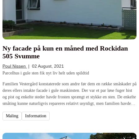
Ny facade på kun en måned med Rockidan
505 Svumme
Poul Nissen
|
02 August, 2021
Parcelhus i gule sten fik nyt liv helt uden spildtid
Familien Vestergård konstaterede som andre før dem en række småskader på
deres ellers intakte facade i gule maskinsten. Der var et par løse fuger hist
og pist og enkelte steder havde frosten sprængt et stykke en sten. De enkelte
småting kunne naturligvis repareres relativt usynligt, men familien havde
leget med tanken om at friske hele facaden op, og valgte derfor at gå all in.
Maling
Information