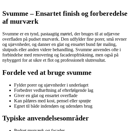
Svumme – Ensartet finish og forberedelse
af murværk
Svumme er en tynd, pastaagtig mørtel, der bruges til at udjævne
overfladen på pudset murværk. Den udfylder fine porer, små revner
og ujævnheder, og danner en glat og ensartet bund før maling,
slutpuds eller anden videre behandling. Svumme anvendes ofte i
forbindelse med renovering og facadeopfriskning, men også på
nybyggeri for at sikre et flot og professionelt slutresultat.
Fordele ved at bruge svumme
Fylder porer og ujævnheder i underlaget
Forbedrer vedhæftning af efterfølgende lag
Giver en glat og ensartet overflade
Kan påføres med kost, pensel eller sprøjte
Egnet til både indendørs og udendørs brug
Typiske anvendelsesområder
Pudset murværk og facader