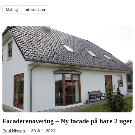
2006, hvor man gik i gang med en totalrenovering for siden at gøre møllen
Maling
Information
til et populært udflugtsmål med udstillinger, naturinfo og en enestående
udsigt.
Facaderenovering – Ny facade på bare 2 uger
Poul Nissen
|
30 Juli, 2021