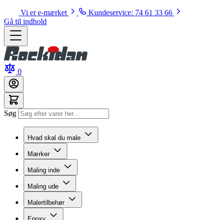
Vi er e-mærket
Kundeservice: 74 61 33 66
Gå til indhold
0
Søg
Hvad skal du male
Mærker
Maling inde
Maling ude
Malertilbehør
Epoxy