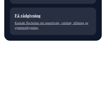
Få rådgivning
Kontakt Rockidan om spartelvalg, værktøj, slibning og
systemopbygning.