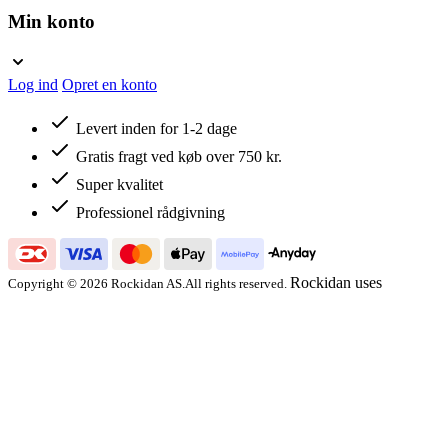
Min konto
Log ind
Opret en konto
Levert inden for 1-2 dage
Gratis fragt ved køb over 750 kr.
Super kvalitet
Professionel rådgivning
Rockidan uses
Copyright © 2026 Rockidan AS.All rights reserved.
IP2Location.io
IP geolocation
web service.
Handelsbetingelser
Persondata- Og Cookiepolitik
Vi bruger cookies til at forbedre vores tjenester, give personlige
tilbud og forbedre din oplevelse. Hvis du ikke accepterer valgfrie
cookies nedenfor, kan din oplevelse blive påvirket. Hvis du vil
vide mere, bedes du læse
Cookiepolitik