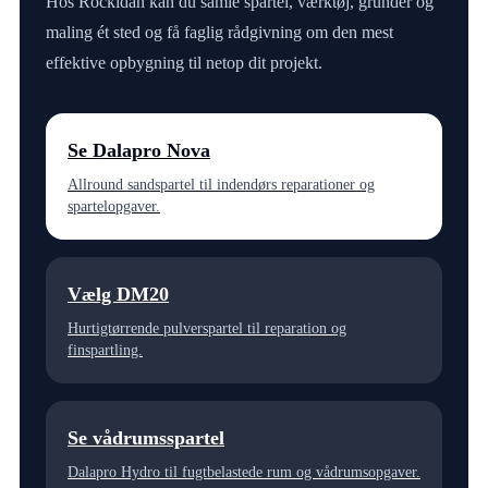
Hos Rockidan kan du samle spartel, værktøj, grunder og
maling ét sted og få faglig rådgivning om den mest
effektive opbygning til netop dit projekt.
Se Dalapro Nova
Allround sandspartel til indendørs reparationer og
spartelopgaver.
Vælg DM20
Hurtigtørrende pulverspartel til reparation og
finspartling.
Se vådrumsspartel
Dalapro Hydro til fugtbelastede rum og vådrumsopgaver.