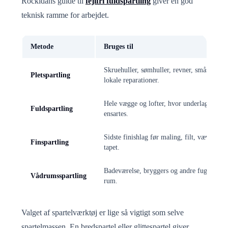
Rockidans guide til
fejlfri fuldspartling
giver en god
teknisk ramme for arbejdet.
Metode
Bruges til
Skruehuller, sømhuller, revner, småskader 
Pletspartling
lokale reparationer.
Hele vægge og lofter, hvor underlaget skal
Fuldspartling
ensartes.
Sidste finishlag før maling, filt, væv eller
Finspartling
tapet.
Badeværelse, bryggers og andre fugtbelast
Vådrumsspartling
rum.
Valget af spartelværktøj er lige så vigtigt som selve
spartelmassen. En bredspartel eller glittespartel giver