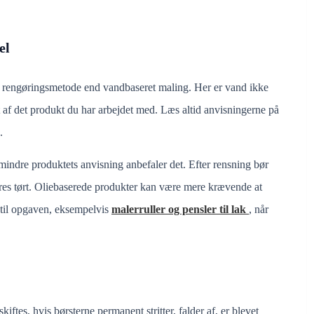
el
en rengøringsmetode end vandbaseret maling. Her er vand ikke
t af det produkt du har arbejdet med. Læs altid anvisningerne på
.
mindre produktets anvisning anbefaler det. Efter rensning bør
res tørt. Oliebaserede produkter kan være mere krævende at
er til opgaven, eksempelvis
malerruller og pensler til lak
, når
ftes, hvis børsterne permanent stritter, falder af, er blevet