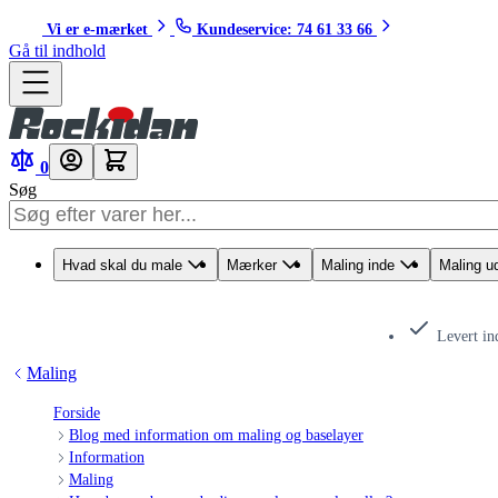
Vi er e-mærket
Kundeservice: 74 61 33 66
Gå til indhold
0
Søg
Hvad skal du male
Mærker
Maling inde
Maling u
Levert in
Maling
Forside
Blog med information om maling og baselayer
Information
Maling