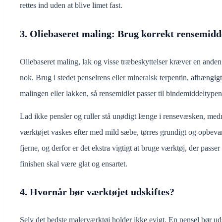
rettes ind uden at blive limet fast.
3. Oliebaseret maling: Brug korrekt rensemidd
Oliebaseret maling, lak og visse træbeskyttelser kræver en and
nok. Brug i stedet penselrens eller mineralsk terpentin, afhængig
malingen eller lakken, så rensemidlet passer til bindemiddeltypen
Lad ikke pensler og ruller stå unødigt længe i rensevæsken, med
værktøjet vaskes efter med mild sæbe, tørres grundigt og opbeva
fjerne, og derfor er det ekstra vigtigt at bruge værktøj, der pass
finishen skal være glat og ensartet.
4. Hvornår bør værktøjet udskiftes?
Selv det bedste malerværktøj holder ikke evigt. En pensel bør udski