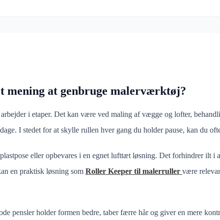
t mening at genbruge malerværktøj?
arbejder i etaper. Det kan være ved maling af vægge og lofter, behandli
ge. I stedet for at skylle rullen hver gang du holder pause, kan du ofte
lastpose eller opbevares i en egnet lufttæt løsning. Det forhindrer ilt i a
 kan en praktisk løsning som
Roller Keeper til malerruller
være relevan
ode pensler holder formen bedre, taber færre hår og giver en mere kontr