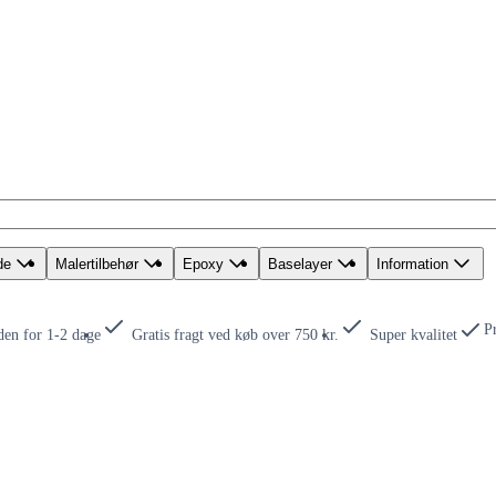
de
Malertilbehør
Epoxy
Baselayer
Information
P
den for 1-2 dage
Gratis fragt ved køb over 750 kr.
Super kvalitet