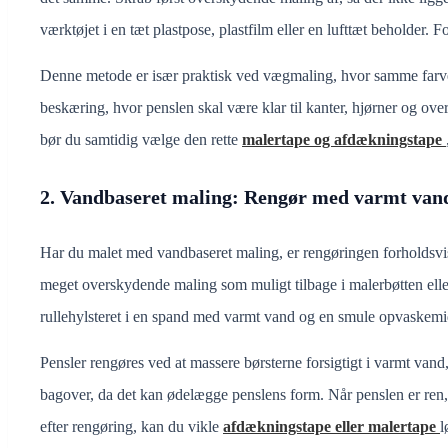
værktøjet i en tæt plastpose, plastfilm eller en lufttæt beholder. 
Denne metode er især praktisk ved vægmaling, hvor samme farve
beskæring, hvor penslen skal være klar til kanter, hjørner og ove
bør du samtidig vælge den rette
malertape og afdækningstape
2. Vandbaseret maling: Rengør med varmt van
Har du malet med vandbaseret maling, er rengøringen forholdsvis
meget overskydende maling som muligt tilbage i malerbøtten eller
rullehylsteret i en spand med varmt vand og en smule opvaskemidd
Pensler rengøres ved at massere børsterne forsigtigt i varmt vand,
bagover, da det kan ødelægge penslens form. Når penslen er ren, b
efter rengøring, kan du vikle
afdækningstape eller malertape
l