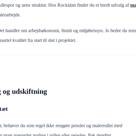
ullespor og uens struktur. Hos Rockidan finder du et bredt udvalg af
ma
lerarbejde.
et handler om arbejdsøkonomi, finish og miljøhensyn. Jo bedre du rense
t kvalitet fra start til slut i projektet.
 og udskiftning
tæt
ter, behøver du som regel ikke rengøre pensler og malerruller med
r store mængder maling i rullen eller penslen. Pak derefter