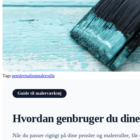
Tags:
pensler
maling
malerrulle
Guide til malerværktøj
Hvordan genbruger du dine 
Når du passer rigtigt på dine pensler og malerruller, få