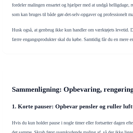
fordeler malingen ensartet og hjælper med at undgå helligdage, r
som kan bruges til både gør-det-selv-opgaver og professionelt ma
Husk også, at genbrug ikke kun handler om værktøjets levetid. D
færre engangsprodukter skal du købe. Samtidig får du en mere ensarte
Sammenligning: Opbevaring, rengøring
1. Korte pauser: Opbevar pensler og ruller luft
Hvis du kun holder pause i nogle timer eller fortsætter dagen ef
det samme. Skrab først overskydende maling af, så der ikke ligge