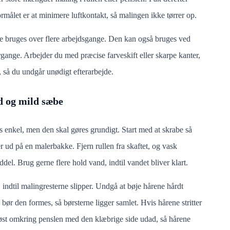
Formålet er at minimere luftkontakt, så malingen ikke tørrer op.
 bruges over flere arbejdsgange. Den kan også bruges ved
rgange. Arbejder du med præcise farveskift eller skarpe kanter,
, så du undgår unødigt efterarbejde.
d og mild sæbe
 enkel, men den skal gøres grundigt. Start med at skrabe så
 ud på en malerbakke. Fjern rullen fra skaftet, og vask
el. Brug gerne flere hold vand, indtil vandet bliver klart.
 indtil malingresterne slipper. Undgå at bøje hårene hårdt
ør den formes, så børsterne ligger samlet. Hvis hårene stritter
øst omkring penslen med den klæbrige side udad, så hårene