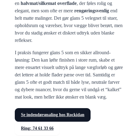
en
halvmat/silkemat overflade
, der føles rolig og
elegant, men som ofte er mere
rengøringsvenlig
end
helt matte malinger. Det gør glans 5 velegnet til stuer,
opholdsrum og værelser, hvor vægge bliver berørt, men
hvor du stadig ønsker et diskret udtryk uden blanke
reflekser.
I praksis fungerer glans 5 som en sikker allround-
løsning: Den kan løfte finishen i store rum, skabe et
mere ensartet visuelt udtryk på lange vægforløb og gøre
det lettere at holde flader pæne over tid. Samtidig er
glans 5 ofte et godt match til både lyse, neutrale farver
og dybere nuancer, hvor du gerne vil undgå et “kalket”
mat look, men heller ikke ønsker en blank væg.
Se indendørsmaling hos Rockidan
Ring: 74 61 33 66