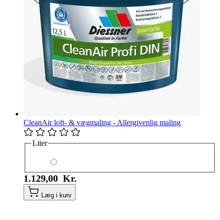
CleanAir loft- & vægmaling - Allergivenlig maling
Liter
1.129,00 Kr.
Læg i kurv