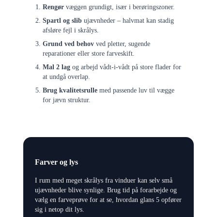
Rengør
væggen grundigt, især i berøringszoner.
Spartl og slib
ujævnheder – halvmat kan stadig
afsløre fejl i skrålys.
Grund ved behov
ved pletter, sugende
reparationer eller store farveskift.
Mal 2 lag
og arbejd vådt-i-vådt på store flader for
at undgå overlap.
Brug kvalitetsrulle
med passende luv til vægge
for jævn struktur.
Farver og lys
I rum med meget skrålys fra vinduer kan selv små
ujævnheder blive synlige. Brug tid på forarbejde og
vælg en farveprøve for at se, hvordan glans 5 opfører
sig i netop dit lys.