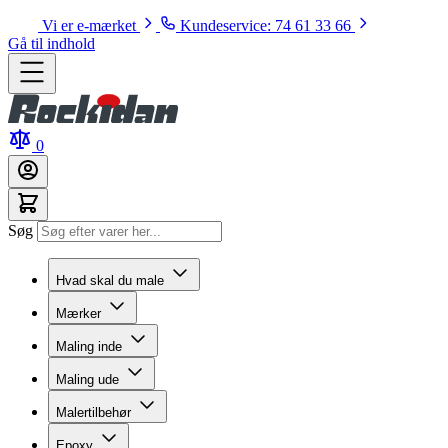
Vi er e-mærket
Kundeservice: 74 61 33 66
Gå til indhold
0
Søg
Hvad skal du male
Mærker
Maling inde
Maling ude
Malertilbehør
Epoxy