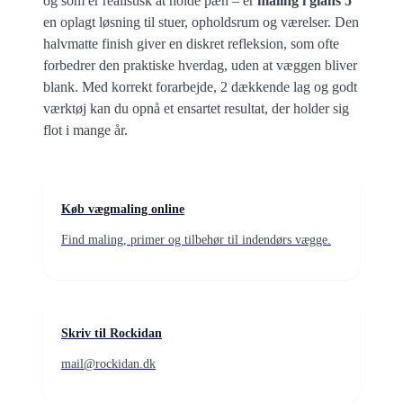
og som er realistisk at holde pæn – er
maling i glans 5
en oplagt løsning til stuer, opholdsrum og værelser. Den
halvmatte finish giver en diskret refleksion, som ofte
forbedrer den praktiske hverdag, uden at væggen bliver
blank. Med korrekt forarbejde, 2 dækkende lag og godt
værktøj kan du opnå et ensartet resultat, der holder sig
flot i mange år.
Køb vægmaling online
Find maling, primer og tilbehør til indendørs vægge.
Skriv til Rockidan
mail@rockidan.dk