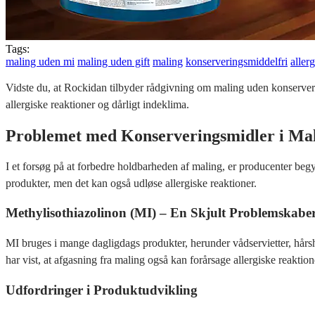
Tags:
maling uden mi
maling uden gift
maling
konserveringsmiddelfri
aller
Vidste du, at Rockidan tilbyder rådgivning om maling uden konserverin
allergiske reaktioner og dårligt indeklima.
Problemet med Konserveringsmidler i Ma
I et forsøg på at forbedre holdbarheden af maling, er producenter beg
produkter, men det kan også udløse allergiske reaktioner.
Methylisothiazolinon (MI) – En Skjult Problemskabe
MI bruges i mange dagligdags produkter, herunder vådservietter, hår
har vist, at afgasning fra maling også kan forårsage allergiske reakti
Udfordringer i Produktudvikling