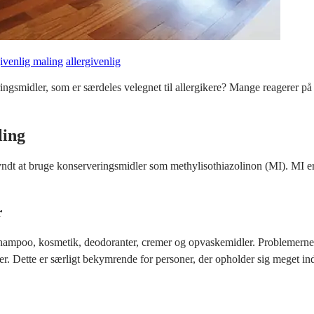
givenlig maling
allergivenlig
gsmidler, som er særdeles velegnet til allergikere? Mange reagerer på k
ling
yndt at bruge konserveringsmidler som methylisothiazolinon (MI). MI er 
r
shampoo, kosmetik, deodoranter, cremer og opvaskemidler. Problemerne
oner. Dette er særligt bekymrende for personer, der opholder sig meget in