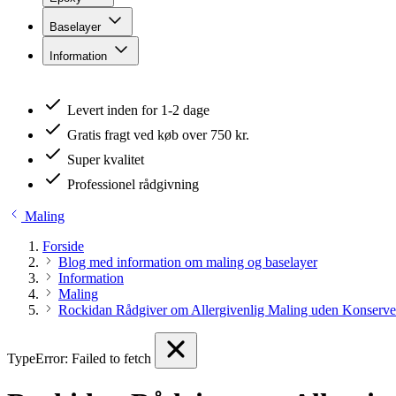
Baselayer
Information
Levert inden for 1-2 dage
Gratis fragt ved køb over 750 kr.
Super kvalitet
Professionel rådgivning
Maling
Forside
Blog med information om maling og baselayer
Information
Maling
Rockidan Rådgiver om Allergivenlig Maling uden Konserve
TypeError: Failed to fetch