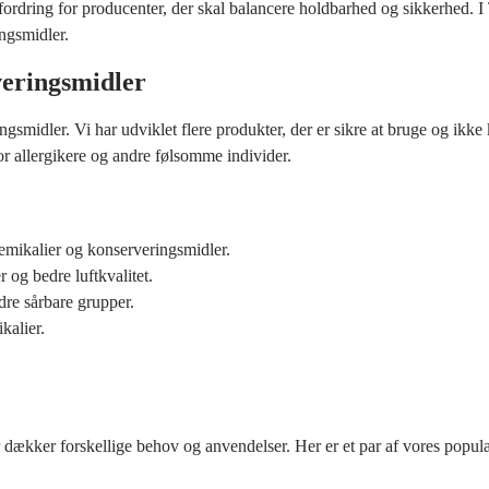
dring for producenter, der skal balancere holdbarhed og sikkerhed. I T
ingsmidler.
eringsmidler
smidler. Vi har udviklet flere produkter, der er sikre at bruge og ikke
for allergikere og andre følsomme individer.
kemikalier og konserveringsmidler.
r og bedre luftkvalitet.
re sårbare grupper.
kalier.
 dækker forskellige behov og anvendelser. Her er et par af vores popul