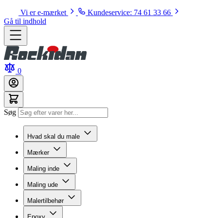
Vi er e-mærket
Kundeservice: 74 61 33 66
Gå til indhold
0
Søg
Hvad skal du male
Mærker
Maling inde
Maling ude
Malertilbehør
Epoxy