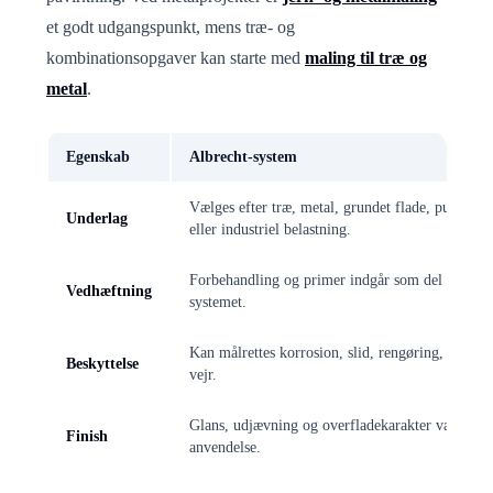
et godt udgangspunkt, mens træ- og
kombinationsopgaver kan starte med
maling til træ og
metal
.
Egenskab
Albrecht-system
Vælges efter træ, metal, grundet flade, puds, lak
Underlag
eller industriel belastning.
Forbehandling og primer indgår som del af
Vedhæftning
systemet.
Kan målrettes korrosion, slid, rengøring, slag og
Beskyttelse
vejr.
Glans, udjævning og overfladekarakter vælges ef
Finish
anvendelse.