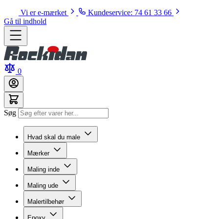
Vi er e-mærket
Kundeservice: 74 61 33 66
Gå til indhold
0
Søg
Hvad skal du male
Mærker
Maling inde
Maling ude
Malertilbehør
Epoxy