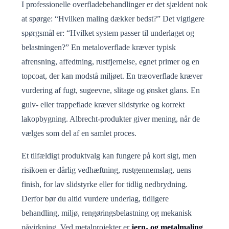
I professionelle overfladebehandlinger er det sjældent nok
at spørge: “Hvilken maling dækker bedst?” Det vigtigere
spørgsmål er: “Hvilket system passer til underlaget og
belastningen?” En metaloverflade kræver typisk
afrensning, affedtning, rustfjernelse, egnet primer og en
topcoat, der kan modstå miljøet. En træoverflade kræver
vurdering af fugt, sugeevne, slitage og ønsket glans. En
gulv- eller trappeflade kræver slidstyrke og korrekt
lakopbygning. Albrecht-produkter giver mening, når de
vælges som del af en samlet proces.
Et tilfældigt produktvalg kan fungere på kort sigt, men
risikoen er dårlig vedhæftning, rustgennemslag, uens
finish, for lav slidstyrke eller for tidlig nedbrydning.
Derfor bør du altid vurdere underlag, tidligere
behandling, miljø, rengøringsbelastning og mekanisk
påvirkning. Ved metalprojekter er
jern- og metalmaling