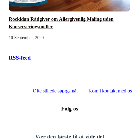
Rockidan Rådgiver om Allergivenlig Maling uden
Konserveringsmidler
10 September, 2020
RSS-feed
Vi hjælper dig gerne
Se vores
Ofte stillede spørgsmål
eller
Kom i kontakt med os
uanset hvilket spørgsmål du måtte have.
Følg os
Vær den første til at vide det