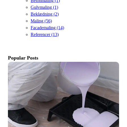
Betonmaling
(1)
Gulvmaling
(1)
Beklædning
(2)
Maling
(56)
Facademaling
(14)
Referencer
(13)
Popular Posts