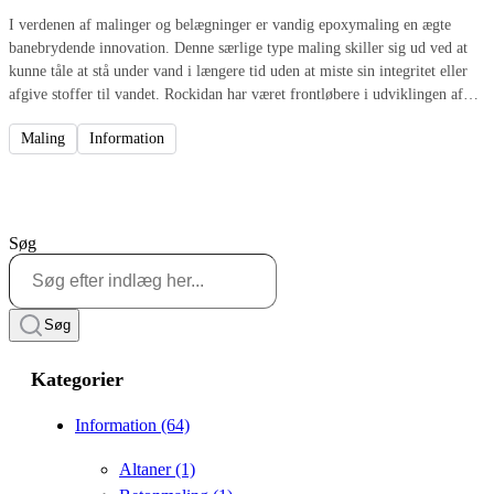
I verdenen af malinger og belægninger er vandig epoxymaling en ægte
banebrydende innovation. Denne særlige type maling skiller sig ud ved at
kunne tåle at stå under vand i længere tid uden at miste sin integritet eller
afgive stoffer til vandet. Rockidan har været frontløbere i udviklingen af
denne vandige epoxymaling, der har fundet anvendelse i en lang række
Maling
Information
imponerende projekter, inklusive svømmebassiner, vandtanke og senest i det
spektakulære sælarium ved Fiskeri- og Søfartsmuseet ved Esbjerg.
Søg
Søg
Kategorier
Information
(64)
Altaner
(1)