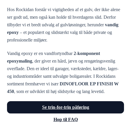
Hos Rockidan forstår vi vigtigheden af et gulv, der ikke alene
ser godt ud, men også kan holde til hverdagens slid. Derfor
tilbyder vi et bredt udvalg af gulvløsninger, herunder
vandig
epoxy
– et populært og slidstærkt valg til både private og
professionelle miljøer.
Vandig epoxy er en vandfortyndbar
2-komponent
epoxymaling
, der giver en hård, jævn og rengøringsvenlig
overflade. Den er ideel til garager, værksteder, kældre, lager-
og industriområder samt udvalgte boligarealer. I Rockidans
sortiment fremhæver vi især
DINOFLOOR EP FINISH W
450
, som er udviklet til høj slidstyrke og lang levetid.
Se trin-for-trin påføring
Hop til FAQ