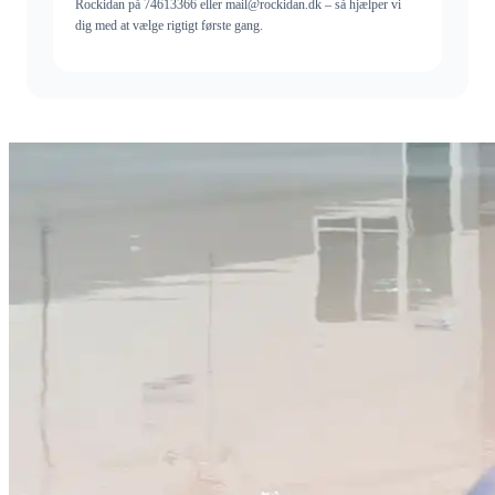
Rockidan på 74613366 eller mail@rockidan.dk – så hjælper vi
dig med at vælge rigtigt første gang.