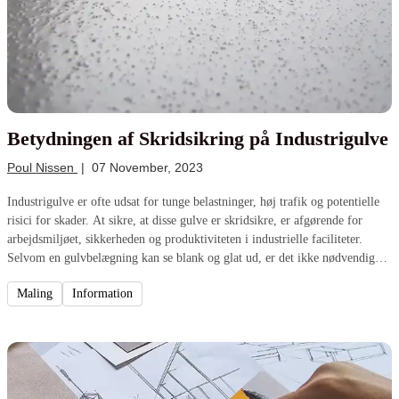
Betydningen af Skridsikring på Industrigulve
Poul Nissen
|
07 November, 2023
Industrigulve er ofte udsat for tunge belastninger, høj trafik og potentielle
risici for skader. At sikre, at disse gulve er skridsikre, er afgørende for
arbejdsmiljøet, sikkerheden og produktiviteten i industrielle faciliteter.
Selvom en gulvbelægning kan se blank og glat ud, er det ikke nødvendigvis
sikkert at færdes på, især når overfladen udsættes for fugtighed eller
Maling
Information
fedtstoffer. Dette er grunden til, at skridsikring af industrigulve er essentiel.