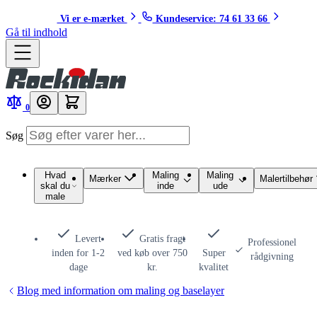
Vi er e-mærket
Kundeservice: 74 61 33 66
Gå til indhold
0
Søg
Hvad
Maling
Maling
Mærker
Malertilbehør
skal du
inde
ude
male
Levert
Gratis fragt
Professionel
inden for 1-2
ved køb over 750
Super
rådgivning
dage
kr.
kvalitet
Blog med information om maling og baselayer