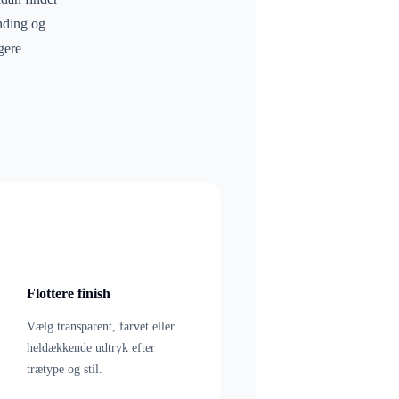
unding og
gere
Flottere finish
Vælg transparent, farvet eller
heldækkende udtryk efter
trætype og stil.