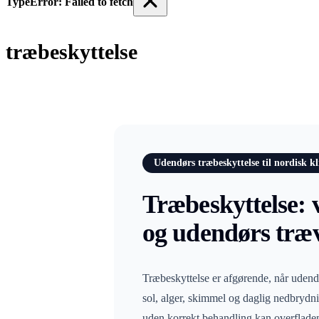
TypeError: Failed to fetch
træbeskyttelse
Udendørs træbeskyttelse til nordisk k
Træbeskyttelse: v
og udendørs tr
Træbeskyttelse er afgørende, når udendø
sol, alger, skimmel og daglig nedbrydni
uden korrekt behandling kan overfladen 