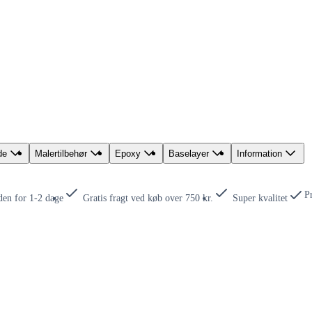
de
Malertilbehør
Epoxy
Baselayer
Information
P
den for 1-2 dage
Gratis fragt ved køb over 750 kr.
Super kvalitet