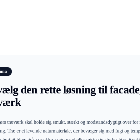
lima
ælg den rette løsning til facade
æværk
rs træværk skal holde sig smukt, stærkt og modstandsdygtigt over for r
ng. Træ er et levende naturmateriale, der bevæger sig med fugt og temp
hurtigt blive grå, sprække, suge vand eller miste sin styrke. Hos Rock