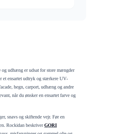
le og udhæng er udsat for store mængder
r et ensartet udtryk og stærkere UV-
l facade, hegn, carport, udhæng og andre
vant, når du ønsker en ensartet farve og
ger, snavs og skiftende vejr. Før en
gen. Rockidan beskriver
GORI
r snavs, misfarvninger og gammel olie og