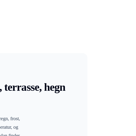
, terrasse, hegn
egn, frost,
eratur, og
idan finder