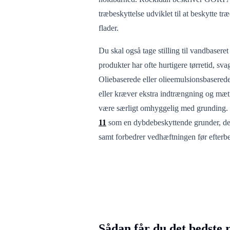
træbeskyttelse udviklet til at beskytte træ
flader.
Du skal også tage stilling til vandbasere
produkter har ofte hurtigere tørretid, s
Oliebaserede eller olieemulsionsbaserede 
eller kræver ekstra indtrængning og mæt
være særligt omhyggelig med grunding.
11
som en dybdebeskyttende grunder, der 
samt forbedrer vedhæftningen før efterb
Sådan får du det bedste 