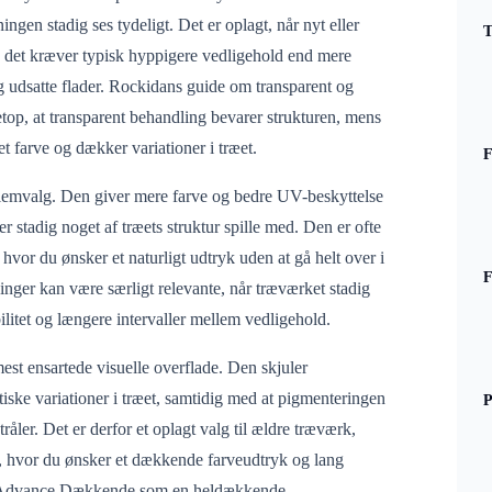
ingen stadig ses tydeligt. Det er oplagt, når nyt eller
T
n det kræver typisk hyppigere vedligehold end mere
 udsatte flader. Rockidans guide om transparent og
top, at transparent behandling bevarer strukturen, mens
t farve og dækker variationer i træet.
F
lemvalg. Den giver mere farve og bedre UV-beskyttelse
r stadig noget af træets struktur spille med. Den er ofte
hvor du ønsker et naturligt udtryk uden at gå helt over i
F
nger kan være særligt relevante, når træværket stadig
ilitet og længere intervaller mellem vedligehold.
st ensartede visuelle overflade. Den skjuler
iske variationer i træet, samtidig med at pigmenteringen
P
åler. Det er derfor et oplagt valg til ældre træværk,
, hvor du ønsker et dækkende farveudtryk og lang
 Advance Dækkende som en heldækkende