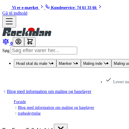
Vi er e-mærket
Kundeservice: 74 61 33 66
Gå til indhold
0
Søg
Hvad skal du male
Mærker
Maling inde
Maling u
Levert in
Blog med information om maling og baselayer
Forside
Blog med information om maling og baselayer
træbeskyttelse