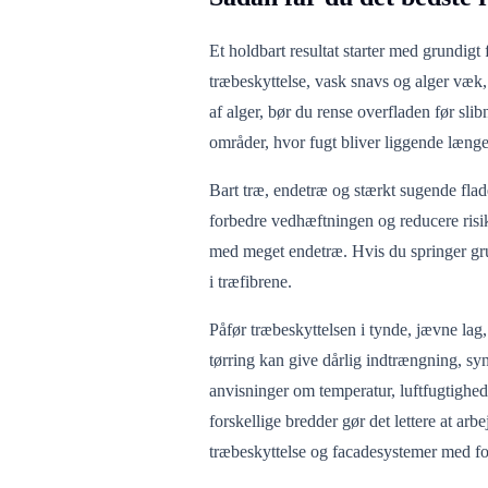
Et holdbart resultat starter med grundigt 
træbeskyttelse, vask snavs og alger væk,
af alger, bør du rense overfladen før sli
områder, hvor fugt bliver liggende længe
Bart træ, endetræ og stærkt sugende flad
forbedre vedhæftningen og reducere risiko
med meget endetræ. Hvis du springer grun
i træfibrene.
Påfør træbeskyttelsen i tynde, jævne lag,
tørring kan give dårlig indtrængning, sy
anvisninger om temperatur, luftfugtighed,
forskellige bredder gør det lettere at ar
træbeskyttelse og facadesystemer med fok