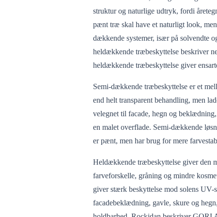
struktur og naturlige udtryk, fordi åretegn
pænt træ skal have et naturligt look, me
dækkende systemer, især på solvendte og
heldækkende træbeskyttelse beskriver ne
heldækkende træbeskyttelse giver ensarte
Semi-dækkende træbeskyttelse er et mel
end helt transparent behandling, men lade
velegnet til facade, hegn og beklædning, 
en malet overflade. Semi-dækkende løsni
er pænt, men har brug for mere farvestab
Heldækkende træbeskyttelse giver den me
farveforskelle, gråning og mindre kosmet
giver stærk beskyttelse mod solens UV-str
facadebeklædning, gavle, skure og hegn
holdbarhed. Rockidan beskriver GORI