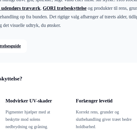
il udendørs træværk
,
GORI træbeskyttelse
og produkter til rens, gr
handling op fra bunden. Det rigtige valg afhænger af træets alder, tidli
 det visuelle udtryk, du ønsker.
telsesguide
kyttelse?
Modvirker UV-skader
Forlænger levetid
Pigmenter hjælper med at
Korrekt rens, grunder og
beskytte mod solens
slutbehandling giver træet bedre
nedbrydning og gråning.
holdbarhed.