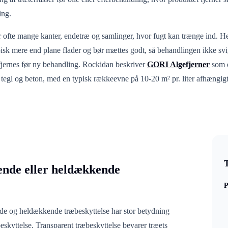
ing.
 ofte mange kanter, endetræ og samlinger, hvor fugt kan trænge ind. He
pisk mere end plane flader og bør mættes godt, så behandlingen ikke svi
 fjernes før ny behandling. Rockidan beskriver
GORI Algefjerner
som e
 tegl og beton, med en typisk rækkeevne på 10-20 m² pr. liter afhængig
T
ende eller heldækkende
P
de og heldækkende træbeskyttelse har stor betydning
skyttelse. Transparent træbeskyttelse bevarer træets