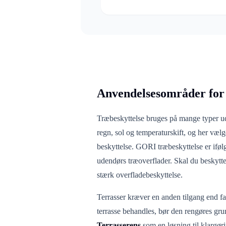
Anvendelsesområder for 
Træbeskyttelse bruges på mange typer ud
regn, sol og temperaturskift, og her væ
beskyttelse. GORI træbeskyttelse er iføl
udendørs træoverflader. Skal du beskytte
stærk overfladebeskyttelse.
Terrasser kræver en anden tilgang end fac
terrasse behandles, bør den rengøres gr
Terrasserens
som en løsning til klargøri