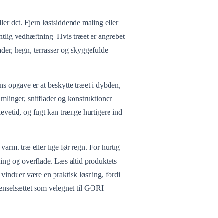
dler det. Fjern løstsiddende maling eller
ntlig vedhæftning. Hvis træet er angrebet
ader, hegn, terrasser og skyggefulde
ns opgave er at beskytte træet i dybden,
amlinger, snitflader og konstruktioner
evetid, og fugt kan trænge hurtigere ind
varmt træ eller lige før regn. For hurtig
ning og overflade. Læs altid produktets
 vinduer være en praktisk løsning, fordi
 penselsættet som velegnet til GORI