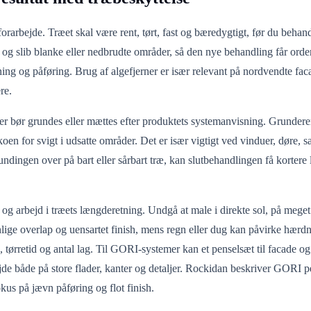
forarbejde. Træet skal være rent, tørt, fast og bæredygtigt, før du behan
 og slib blanke eller nedbrudte områder, så den nye behandling får orde
bning og påføring. Brug af algefjerner er især relevant på nordvendte fac
re.
er bør grundes eller mættes efter produktets systemanvisning. Grundere
en for svigt i udsatte områder. Det er især vigtigt ved vinduer, døre, s
dingen over på bart eller sårbart træ, kan slutbehandlingen få kortere l
 og arbejd i træets længderetning. Undgå at male i direkte sol, på meget 
nlige overlap og uensartet finish, mens regn eller dug kan påvirke hærd
 tørretid og antal lag. Til GORI-systemer kan et penselsæt til facade og
bejde både på store flader, kanter og detaljer. Rockidan beskriver GORI
us på jævn påføring og flot finish.