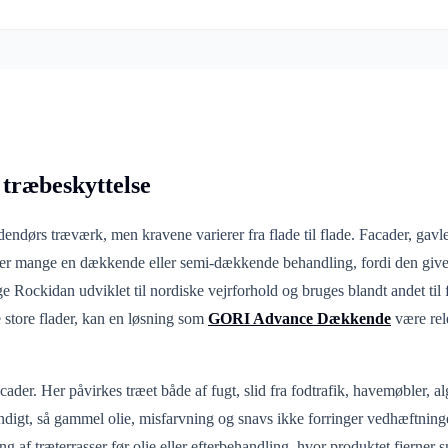
træbeskyttelse
endørs træværk, men kravene varierer fra flade til flade. Facader, gav
lger mange en dækkende eller semi-dækkende behandling, fordi den give
ge Rockidan udviklet til nordiske vejrforhold og bruges blandt andet ti
 store flader, kan en løsning som
GORI Advance Dækkende
være rele
ader. Her påvirkes træet både af fugt, slid fra fodtrafik, havemøbler, al
undigt, så gammel olie, misfarvning og snavs ikke forringer vedhæftnin
ng af træterrasser før olie eller efterbehandling, hvor produktet fjerne