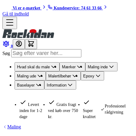
Vi er e-mærket
Kundeservice: 74 61 33 66
Gå til indhold
0
Søg
Hvad skal du male
Mærker
Maling inde
Maling ude
Malertilbehør
Epoxy
Baselayer
Information
Levert
Gratis fragt
Professionel
inden for 1-2
ved køb over 750
Super
rådgivning
dage
kr.
kvalitet
Maling