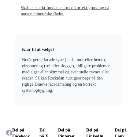
Skab et stærkt fundament med korrekt grunding på
porøse mineralske flader.
Klar til at vælge?
Notér gerne facade-type (puds, mur eller beton),
eksponering (sol eller skygge), tidligere problemer
med alger eller skimmel og eventuelle revner eller
skader. Så kan Rockidan hurtigere pege på den
rigtige Dinova facademaling og en korrekt
systemopbygning.
Del på
Del
Del på
Del på
Del på
Facebook
på X
Pinterest
LinkedIn
Copy