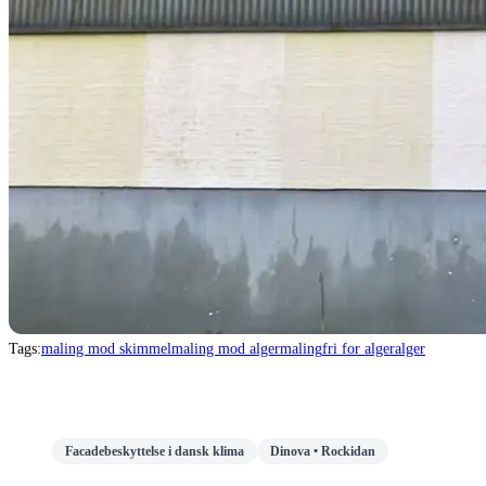
Tags:
maling mod skimmel
maling mod alger
maling
fri for alger
alger
Facadebeskyttelse i dansk klima
Dinova • Rockidan