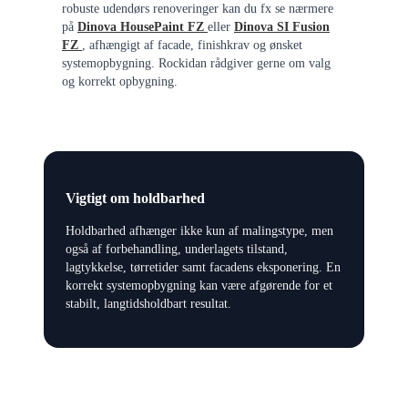
robuste udendørs renoveringer kan du fx se nærmere
på
Dinova HousePaint FZ
eller
Dinova SI Fusion
FZ
, afhængigt af facade, finishkrav og ønsket
systemopbygning. Rockidan rådgiver gerne om valg
og korrekt opbygning.
Vigtigt om holdbarhed
Holdbarhed afhænger ikke kun af malingstype, men
også af forbehandling, underlagets tilstand,
lagtykkelse, tørretider samt facadens eksponering. En
korrekt systemopbygning kan være afgørende for et
stabilt, langtidsholdbart resultat.