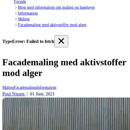
Forside
Blog med information om maling og baselayer
Information
Maling
Facademaling med aktivstoffer mod alger
TypeError: Failed to fetch
Facademaling med aktivstoffer
mod alger
Maling
Facademaling
Information
Poul Nissen
|
01 Juni, 2021