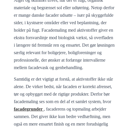
Alger og skimmel trives, når der er fugt, organisk
materiale og begrænset sol eller udtørring. Netop derfor
er mange danske facader udsatte – især på skyggefulde
sider, i kystnære områder eller ved beplantning, der
holder på fugt. Facademaling med aktivstoffer giver en
ekstra forsvarslinje mod biologisk vækst, så overfladen
i længere tid fremstår ren og ensartet. Det gør løsningen
særlig relevant for boligejere, boligforeninger og
professionelle, der ønsker at forlænge intervallerne
mellem facadevask og genbehandling.
Samtidig er det vigtigt at forstå, at aktivstoffer ikke står
alene. De virker bedst, når facaden er korrekt afrenset,
tør og opbygget med de rigtige produkter. Derfor bør
facademaling ses som en del af et samlet system, hvor
facadegrunder
, facaderens og topmaling arbejder
sammen. Det giver ikke kun bedre vedhæftning, men
også en mere ensartet finish og en mere forudsigelig